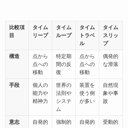
比較項
タイム
タイム
タイム
タイム
目
リープ
ループ
トラベ
スリッ
ル
プ
構造
点から
特定期
点から
偶発的
点への
間の反
点への
な滑落
移動
復
移動
手段
個人の
世界の
装置を
自然現
能力や
法則や
使う例
象や事
精神力
システ
が多い
故
ム
意志
自発的
強制的
自発的
受動的