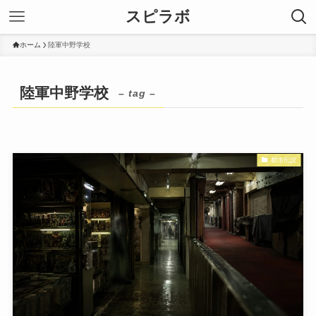
スピラボ
ホーム
陸軍中野学校
陸軍中野学校
– tag –
都市伝説